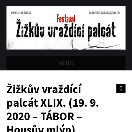
MENU
O FESTIVALU
Žižkův vraždící
0
AKTUÁLNĚ
palcát XLIX. (19. 9.
ROČNÍKY
2020 – TÁBOR –
PARTNEŘI
Housův mlýn)