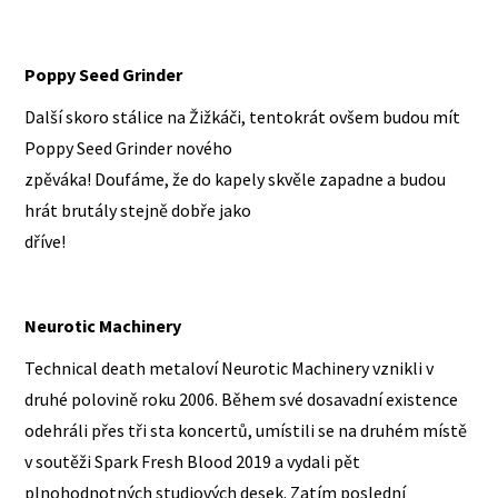
Poppy Seed Grinder
Další skoro stálice na Žižkáči, tentokrát ovšem budou mít
Poppy Seed Grinder nového
zpěváka! Doufáme, že do kapely skvěle zapadne a budou
hrát brutály stejně dobře jako
dříve!
Neurotic Machinery
Technical death metaloví Neurotic Machinery vznikli v
druhé polovině roku 2006. Během své dosavadní existence
odehráli přes tři sta koncertů, umístili se na druhém místě
v soutěži Spark Fresh Blood 2019 a vydali pět
plnohodnotných studiových desek. Zatím poslední