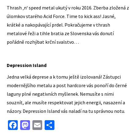
Thrash ‚n‘ speed metal ukutý v roku 2016. Zberba zložená z
úlomkov starého Acid Force. Time to kick ass! Jasné,
krátké a nakopávající prdel. Pokračujeme v thrash
metalové řeži a tihle bratia ze Slovenska vás donutí
pořádně rozhýbat krční svalstvo…
Depression Island
Jedna velká deprese a k tomu ještě izolovaná! Zástupci
modernějšího metalu a post hardcore vás ponoří do černé
laguny plné negativních myšlenek. Nemusíte s nimi
souznít, ale musíte respektovat jejich energii, nasazení a
názory. Depression Island vás naladí na tu správnou notu.
Fa
M
E
S
ce
as
m
h