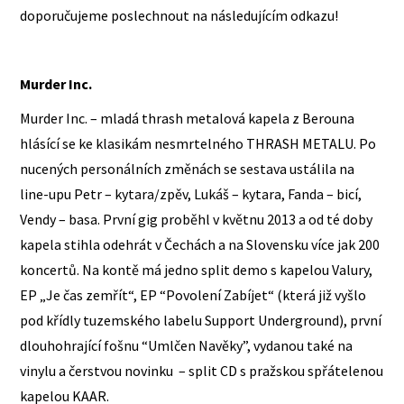
doporučujeme poslechnout na následujícím odkazu!
Murder Inc.
Murder Inc. – mladá thrash metalová kapela z Berouna
hlásící se ke klasikám nesmrtelného THRASH METALU. Po
nucených personálních změnách se sestava ustálila na
line-upu Petr – kytara/zpěv, Lukáš – kytara, Fanda – bicí,
Vendy – basa. První gig proběhl v květnu 2013 a od té doby
kapela stihla odehrát v Čechách a na Slovensku více jak 200
koncertů. Na kontě má jedno split demo s kapelou Valury,
EP „Je čas zemřít“, EP “Povolení Zabíjet“ (která již vyšlo
pod křídly tuzemského labelu Support Underground), první
dlouhohrající fošnu “Umlčen Navěky”, vydanou také na
vinylu a čerstvou novinku – split CD s pražskou spřátelenou
kapelou KAAR.