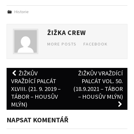
b
to
ai
ar
Historie
o
d
l
e
o
o
ŽIŽKA CREW
k
n
MORE POSTS
FACEBOOK
Post
ŽIŽKŮV
ŽIŽKŮV VRAŽDÍCÍ
navigation
VRAŽDÍCÍ PALCÁT
PALCÁT VOL. 50.
XLVIII. (21. 9. 2019 –
(18.9.2021 – TÁBOR
TÁBOR – HOUSŮV
– HOUSŮV MLÝN)
MLÝN)
NAPSAT KOMENTÁŘ