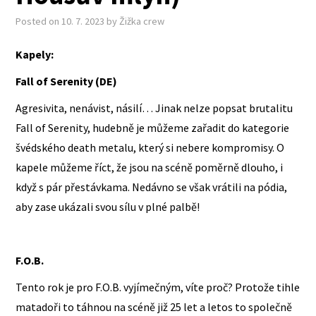
KONTAKTY
Posted on
10. 7. 2023
by
Žižka crew
GUESTBOOK
Kapely:
Fall of Serenity (DE)
VSTUPENKY
Agresivita, nenávist, násilí… Jinak nelze popsat brutalitu
Fall of Serenity, hudebně je můžeme zařadit do kategorie
švédského death metalu, který si nebere kompromisy. O
kapele můžeme říct, že jsou na scéně poměrně dlouho, i
když s pár přestávkama. Nedávno se však vrátili na pódia,
aby zase ukázali svou sílu v plné palbě!
F.O.B.
Tento rok je pro F.O.B. vyjímečným, víte proč? Protože tihle
matadoři to táhnou na scéně již 25 let a letos to společně