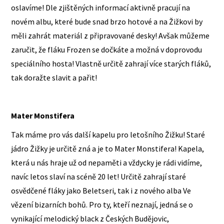
oslavíme! Dle zjištěných informací aktivně pracují na
novém albu, které bude snad brzo hotové a na Žižkovi by
měli zahrát materiál z připravované desky! Avšak můžeme
zaručit, že fláku Frozen se dočkáte a možná v doprovodu
speciálního hosta! Vlastně určitě zahrají více starých fláků,
tak doražte slavit a pařit!
Mater Monstifera
Tak máme pro vás další kapelu pro letošního Žižku! Staré
jádro Žižky je určitě zná a je to Mater Monstifera! Kapela,
která u nás hraje už od nepaměti a vždycky je rádi vidíme,
navíc letos slaví na scéně 20 let! Určitě zahrají staré
osvědčené fláky jako Beletseri, tak i z nového alba Ve
vězení bizarních bohů. Pro ty, kteří neznají, jedná se o
vynikající melodický black z Českých Budějovic,