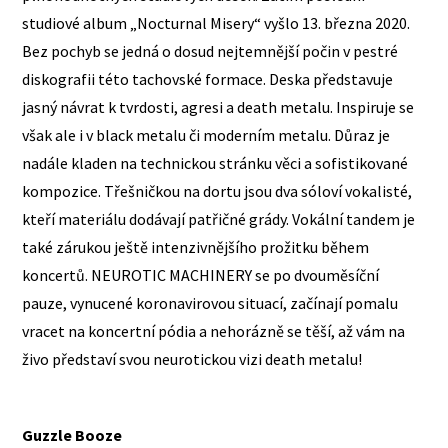
studiové album „Nocturnal Misery“ vyšlo 13. března 2020.
Bez pochyb se jedná o dosud nejtemnější počin v pestré
diskografii této tachovské formace. Deska představuje
jasný návrat k tvrdosti, agresi a death metalu. Inspiruje se
však ale i v black metalu či moderním metalu. Důraz je
nadále kladen na technickou stránku věci a sofistikované
kompozice. Třešničkou na dortu jsou dva sóloví vokalisté,
kteří materiálu dodávají patřičné grády. Vokální tandem je
také zárukou ještě intenzivnějšího prožitku během
koncertů. NEUROTIC MACHINERY se po dvouměsíční
pauze, vynucené koronavirovou situací, začínají pomalu
vracet na koncertní pódia a nehorázně se těší, až vám na
živo představí svou neurotickou vizi death metalu!
Guzzle Booze