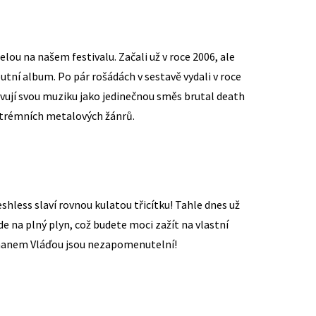
lou na našem festivalu. Začali už v roce 2006, ale
butní album. Po pár rošádách v sestavě vydali v roce
avují svou muziku jako jedinečnou směs brutal death
xtrémních metalových žánrů.
eshless slaví rovnou kulatou třicítku! Tahle dnes už
e na plný plyn, což budete moci zažít na vlastní
tmanem Vláďou jsou nezapomenutelní!