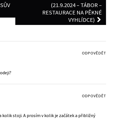
USŮV
(21.9.2024 – TÁBOR –
RESTAURACE NA PĚKNÉ
VYHLÍDCE)
ODPOVĚDĚT
rodeji?
ODPOVĚDĚT
kolik stoji. A prosím v kolik je začátek a přibližný