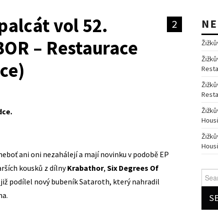
palcát vol 52.
NE
2
BOR – Restaurace
Žižkův
Žižků
ce)
Resta
Žižků
Resta
Žižků
dce.
Housů
Žižků
Housů
neboť ani oni nezahálejí a mají novinku v podobě EP
tarších kousků z dílny
Krabathor
,
Six Degrees
Of
Searc
 již podílel nový bubeník Sataroth, který nahradil
for:
na.