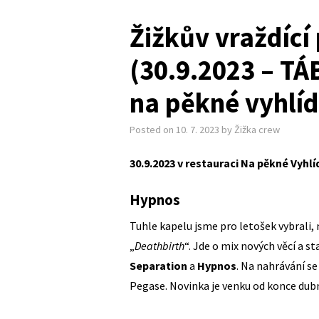
Žižkův vraždící 
(30.9.2023 – TÁ
na pěkné vyhlíd
Posted on
10. 7. 2023
by
Žižka crew
30.9.2023 v restauraci Na pěkné Vyhlí
Hypnos
Tuhle kapelu jsme pro letošek vybrali, 
„
Deathbirth
“. Jde o mix nových věcí a s
Separation
a
Hypnos
. Na nahrávání se
Pegase. Novinka je venku od konce dub