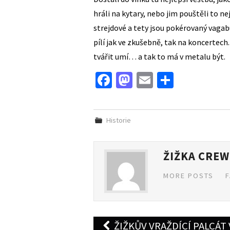
hráli na kytary, nebo jim pouštěli to ne
strejdové a tety jsou pokérovaný vagab
pílí jak ve zkušebně, tak na koncertech.
tvářit umí… a tak to má v metalu být.
Fa
M
E
S
ce
as
m
h
b
to
ai
ar
Historie
o
d
l
e
o
o
ŽIŽKA CREW
k
n
MORE POSTS
Post
ŽIŽKŮV VRAŽDÍCÍ PALCÁT