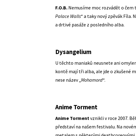
F.O.B.
Nemusíme moc rozvádět o čem to
Palace Walls
“ a taky nový zpěvák Fíla.
a drtivé pasáže z posledního alba.
Dysangelium
U těchto maniaků neusnete ani omylem
kontě mají tři alba, ale jde o zkušené m
nese název „
Mohamord
“.
Anime Torment
Anime Torment
vznikli v roce 2007. Bě
představí na našem festivalu. Na nov
metalem s některými deathcoreovými 