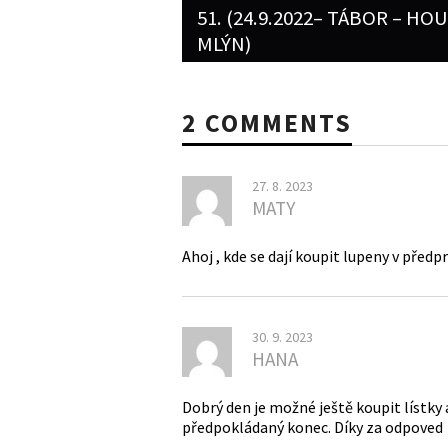
navigation
51. (24.9.2022– TÁBOR – HO
MLÝN)
2 COMMENTS
27. 8. 2023
MATY
Ahoj , kde se dají koupit lupeny v předp
30. 9. 2023
HANA
Dobrý den je možné ještě koupit lístky a 
předpokládaný konec. Díky za odpoved