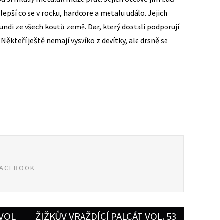
jlepší co se v rocku, hardcore a metalu událo. Jejich
undi ze všech koutů země. Dar, který dostali podporují
 Někteří ještě nemají vysvíko z devítky, ale drsně se
FACEBOOK
 VOL
ŽIŽKŮV VRAŽDÍCÍ PALCÁT VOL. 53