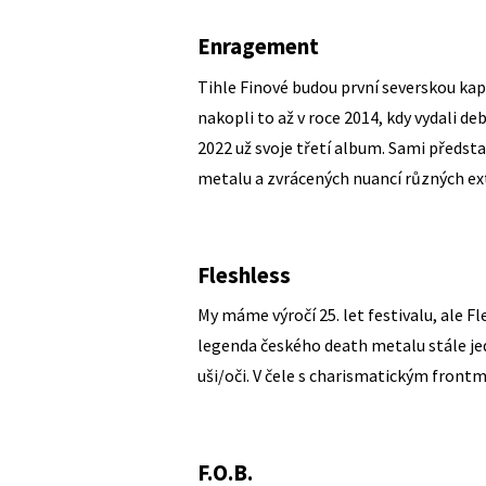
Enragement
Tihle Finové budou první severskou kape
nakopli to až v roce 2014, kdy vydali de
2022 už svoje třetí album. Sami předst
metalu a zvrácených nuancí různých e
Fleshless
My máme výročí 25. let festivalu, ale Fl
legenda českého death metalu stále jed
uši/oči. V čele s charismatickým fron
F.O.B.