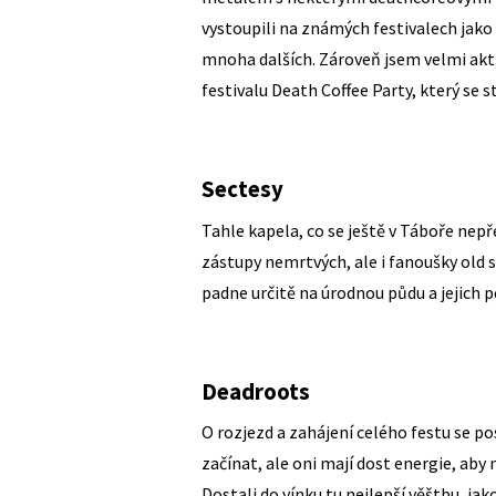
vystoupili na známých festivalech jak
mnoha dalších. Zároveň jsem velmi akt
festivalu Death Coffee Party, který se 
Sectesy
Tahle kapela, co se ještě v Táboře nep
zástupy nemrtvých, ale i fanoušky old 
padne určitě na úrodnou půdu a jejich 
Deadroots
O rozjezd a zahájení celého festu se po
začínat, ale oni mají dost energie, aby 
Dostali do vínku tu nejlepší věštbu, ja