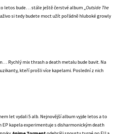
 letos bude… stále ještě čerstvé album „
Outside The
 Naživo si tedy budete moct užít pořádně hluboké growly
… Rychlý mix thrash a death metalu bude bavit. Na
uzikanty, kteří prošli více kapelami. Poslední z nich
hem let vydali 5 alb. Nejnovější album vyjde letos a to
ém EP kapela experimentuje s disharmonickým death
prvky.
Anime Torment
odehráli spoustu turné po EU a