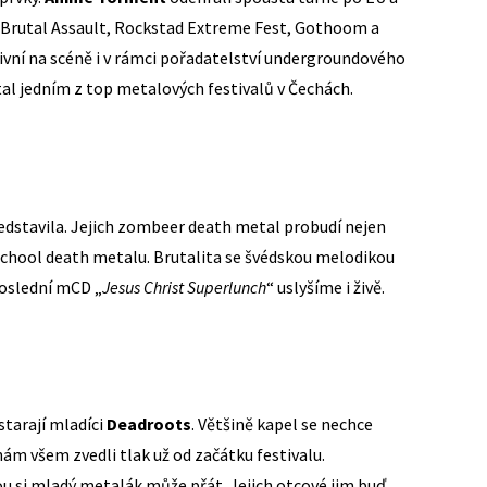
o Brutal Assault, Rockstad Extreme Fest, Gothoom a
ivní na scéně i v rámci pořadatelství undergroundového
stal jedním z top metalových festivalů v Čechách.
ředstavila. Jejich zombeer death metal probudí nejen
school death metalu. Brutalita se švédskou melodikou
poslední mCD „
Jesus Christ Superlunch
“ uslyšíme i živě.
starají mladíci
Deadroots
. Většině kapel se nechce
nám všem zvedli tlak už od začátku festivalu.
kou si mladý metalák může přát. Jejich otcové jim buď